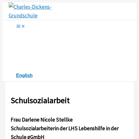
Zum
Inhalt
springen
English
Schulsozialarbeit
Frau Darlene Nicole Stellke
Schulsozialarbeiterin der LHS Lebenshilfe in der
Schule gGmbH