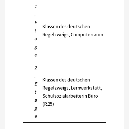
1
.
E
Klassen des deutschen
t
Regelzweigs, Computerraum
a
g
e
2
.
Klassen des deutschen
E
Regelzweigs, Lernwerkstatt,
t
Schulsozialarbeiterin Büro
a
(R.25)
g
e