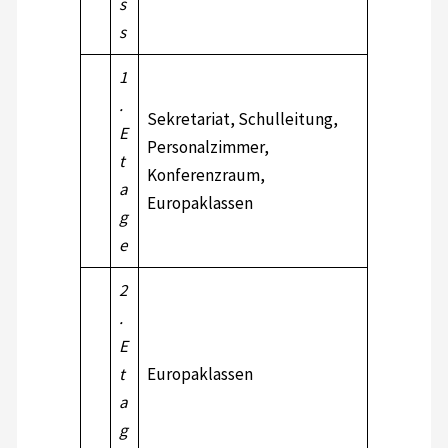
s
s
1
.
Sekretariat, Schulleitung,
E
Personalzimmer,
t
Konferenzraum,
a
Europaklassen
g
e
2
.
E
t
Europaklassen
a
g