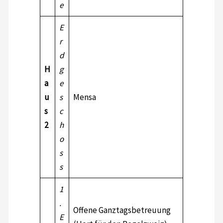
e
E
r
d
H
g
a
e
u
s
Mensa
s
c
2
h
o
s
s
1
.
Offene Ganztagsbetreuung
E