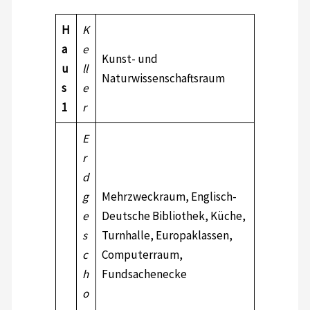
H
K
a
e
Kunst- und
u
ll
Naturwissenschaftsraum
s
e
1
r
E
r
d
g
Mehrzweckraum, Englisch-
e
Deutsche Bibliothek, Küche,
s
Turnhalle, Europaklassen,
c
Computerraum,
h
Fundsachenecke
o